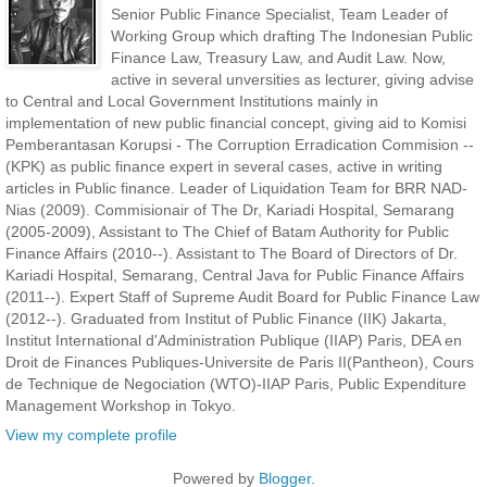
Senior Public Finance Specialist, Team Leader of
Working Group which drafting The Indonesian Public
Finance Law, Treasury Law, and Audit Law. Now,
active in several unversities as lecturer, giving advise
to Central and Local Government Institutions mainly in
implementation of new public financial concept, giving aid to Komisi
Pemberantasan Korupsi - The Corruption Erradication Commision --
(KPK) as public finance expert in several cases, active in writing
articles in Public finance. Leader of Liquidation Team for BRR NAD-
Nias (2009). Commisionair of The Dr, Kariadi Hospital, Semarang
(2005-2009), Assistant to The Chief of Batam Authority for Public
Finance Affairs (2010--). Assistant to The Board of Directors of Dr.
Kariadi Hospital, Semarang, Central Java for Public Finance Affairs
(2011--). Expert Staff of Supreme Audit Board for Public Finance Law
(2012--). Graduated from Institut of Public Finance (IIK) Jakarta,
Institut International d'Administration Publique (IIAP) Paris, DEA en
Droit de Finances Publiques-Universite de Paris II(Pantheon), Cours
de Technique de Negociation (WTO)-IIAP Paris, Public Expenditure
Management Workshop in Tokyo.
View my complete profile
Powered by
Blogger
.