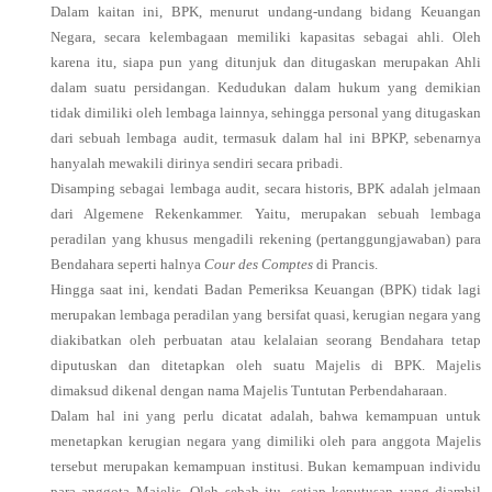
Dalam kaitan ini, BPK, menurut undang-undang bidang Keuangan
Negara, secara kelembagaan memiliki kapasitas sebagai ahli. Oleh
karena itu, siapa pun yang ditunjuk dan ditugaskan merupakan Ahli
dalam suatu persidangan. Kedudukan dalam hukum yang demikian
tidak dimiliki oleh lembaga lainnya, sehingga personal yang ditugaskan
dari sebuah lembaga audit, termasuk dalam hal ini BPKP, sebenarnya
hanyalah mewakili dirinya sendiri secara pribadi.
Disamping sebagai lembaga audit, secara historis, BPK adalah jelmaan
dari Algemene Rekenkammer. Yaitu, merupakan sebuah lembaga
peradilan yang khusus mengadili rekening (pertanggungjawaban) para
Bendahara seperti halnya
Cour des Comptes
di Prancis.
Hingga saat ini, kendati Badan Pemeriksa Keuangan (BPK) tidak lagi
merupakan lembaga peradilan yang bersifat quasi, kerugian negara yang
diakibatkan oleh perbuatan atau kelalaian seorang Bendahara tetap
diputuskan dan ditetapkan oleh suatu Majelis di BPK. Majelis
dimaksud dikenal dengan nama Majelis Tuntutan Perbendaharaan.
Dalam hal ini yang perlu dicatat adalah, bahwa kemampuan untuk
menetapkan kerugian negara yang dimiliki oleh para anggota Majelis
tersebut merupakan kemampuan institusi. Bukan kemampuan individu
para anggota Majelis. Oleh sebab itu, setiap keputusan yang diambil