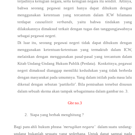
terjadinya kerugian negara, serta kerugian negara itu sendiri. Artinya,
bahwa seorang pegawai negeri hanya dapat dihukum dengan
menggunakan ketentuan yang tercantum dalam ICW bilamana
terdapat
causaliteit verbands
, yaitu bahwa tindakan yang
dilakukannya dimaksud terkait dengan tugas dan tanggungjawabnya
sebagai pegawai negeri.
Di luar itu, seorang pegawai negeri tidak dapat dihukum dengan
menggunakan ketentuan-ketentuan yang termaktub dalam ICW,
melainkan dengan menggunakan pasal-pasal yang tercantum dalam
Kitab Undang-Undang Hukum Publik (Perdata). Konkritnya, pegawai
negeri dimaksud dianggap memiliki kedudukan yang tidak berbeda
dengan masyarakat pada umumnya. Yang dalam istilah pada masa lalu
dikenal dengan sebutan ‘partikelir’. Bila pemisahan tersebut disusun
dalam sebuah skema akan tampak sebagaimana dalam gambar no. 3.
Gbr no.3
2.
Siapa yang berhak menghitung ?
Bagi para ahli hukum phrasa
‘merugikan negara’
dalam suatu undang-
undang bukanlah sesuatu yang sederhana. Untuk dapat sampai pada