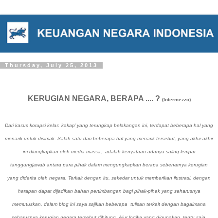
Thursday, July 25, 2013
KERUGIAN NEGARA, BERAPA .... ?
(Intermezzo)
Dari kasus korupsi kelas ‘kakap’ yang terungkap belakangan ini, terdapat beberapa hal yang
menarik untuk disimak. Salah satu dari beberapa hal yang menarik tersebut, yang akhir-akhir
ini diungkapkan oleh media massa, adalah kenyataan adanya saling lempar
tanggungjawab antara para pihak dalam mengungkapkan berapa sebenarnya kerugian
yang diderita oleh negara. Terkait dengan itu, sekedar untuk memberikan ilustrasi, dengan
harapan dapat dijadikan bahan pertimbangan bagi pihak-pihak yang seharusnya
memutuskan, dalam blog ini saya sajikan beberapa tulisan terkait dengan bagaimana
seharusnya kerugian negara tersebut dihitung. Alur logika yang digunakan, tentu saja,