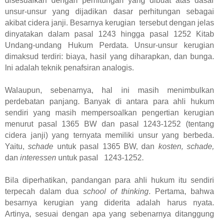
disesuaikan dengan perhitungan yang dibuat atas dasar
unsur-unsur yang dijadikan dasar perhitungan sebagai
akibat cidera janji. Besarnya kerugian tersebut dengan jelas
dinyatakan dalam pasal 1243 hingga pasal 1252 Kitab
Undang-undang Hukum Perdata. Unsur-unsur kerugian
dimaksud terdiri: biaya, hasil yang diharapkan, dan bunga.
Ini adalah teknik penafsiran analogis.
Walaupun, sebenarnya, hal ini masih menimbulkan
perdebatan panjang. Banyak di antara para ahli hukum
sendiri yang masih mempersoalkan pengertian kerugian
menurut pasal 1365 BW dan pasal 1243-1252 (tentang
cidera janji) yang ternyata memiliki unsur yang berbeda.
Yaitu,
schade
untuk pasal 1365 BW, dan
kosten, schade,
dan
interessen
untuk pasal 1243-1252.
B
ila diperhatikan
,
pandangan
p
ara ahli hukum itu sendiri
terpecah dalam dua
school of thinking
. Pertama, bahwa
besarnya kerugian yang diderita adalah harus nyata
.
Artinya,
sesuai dengan apa yang sebenarnya ditanggung