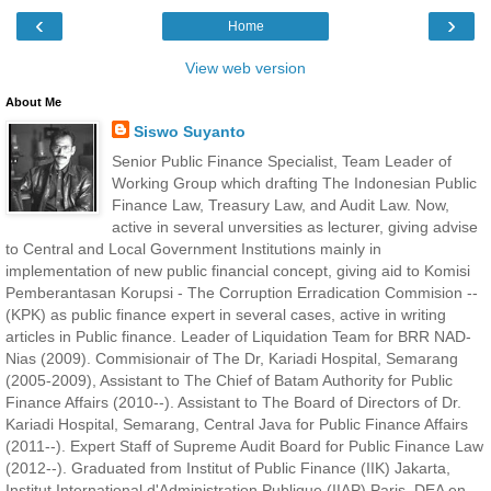
‹
›
Home
View web version
About Me
Siswo Suyanto
Senior Public Finance Specialist, Team Leader of
Working Group which drafting The Indonesian Public
Finance Law, Treasury Law, and Audit Law. Now,
active in several unversities as lecturer, giving advise
to Central and Local Government Institutions mainly in
implementation of new public financial concept, giving aid to Komisi
Pemberantasan Korupsi - The Corruption Erradication Commision --
(KPK) as public finance expert in several cases, active in writing
articles in Public finance. Leader of Liquidation Team for BRR NAD-
Nias (2009). Commisionair of The Dr, Kariadi Hospital, Semarang
(2005-2009), Assistant to The Chief of Batam Authority for Public
Finance Affairs (2010--). Assistant to The Board of Directors of Dr.
Kariadi Hospital, Semarang, Central Java for Public Finance Affairs
(2011--). Expert Staff of Supreme Audit Board for Public Finance Law
(2012--). Graduated from Institut of Public Finance (IIK) Jakarta,
Institut International d'Administration Publique (IIAP) Paris, DEA en