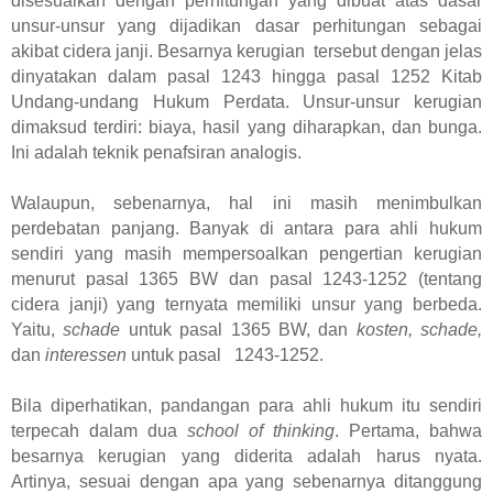
disesuaikan dengan perhitungan yang dibuat atas dasar
unsur-unsur yang dijadikan dasar perhitungan sebagai
akibat cidera janji. Besarnya kerugian tersebut dengan jelas
dinyatakan dalam pasal 1243 hingga pasal 1252 Kitab
Undang-undang Hukum Perdata. Unsur-unsur kerugian
dimaksud terdiri: biaya, hasil yang diharapkan, dan bunga.
Ini adalah teknik penafsiran analogis.
Walaupun, sebenarnya, hal ini masih menimbulkan
perdebatan panjang. Banyak di antara para ahli hukum
sendiri yang masih mempersoalkan pengertian kerugian
menurut pasal 1365 BW dan pasal 1243-1252 (tentang
cidera janji) yang ternyata memiliki unsur yang berbeda.
Yaitu,
schade
untuk pasal 1365 BW, dan
kosten, schade,
dan
interessen
untuk pasal 1243-1252.
B
ila diperhatikan
,
pandangan
p
ara ahli hukum itu sendiri
terpecah dalam dua
school of thinking
. Pertama, bahwa
besarnya kerugian yang diderita adalah harus nyata
.
Artinya,
sesuai dengan apa yang sebenarnya ditanggung