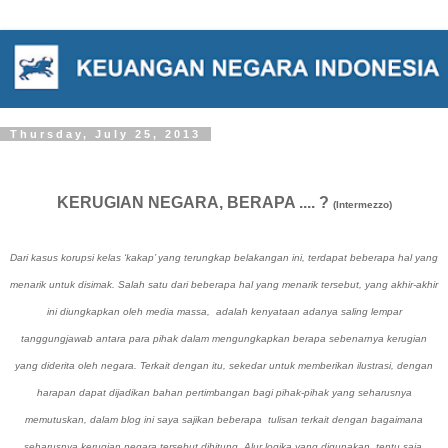
Thursday, July 25, 2013
KERUGIAN NEGARA, BERAPA .... ?
(Intermezzo)
Dari kasus korupsi kelas ‘kakap’ yang terungkap belakangan ini, terdapat beberapa hal yang
menarik untuk disimak. Salah satu dari beberapa hal yang menarik tersebut, yang akhir-akhir
ini diungkapkan oleh media massa, adalah kenyataan adanya saling lempar
tanggungjawab antara para pihak dalam mengungkapkan berapa sebenarnya kerugian
yang diderita oleh negara. Terkait dengan itu, sekedar untuk memberikan ilustrasi, dengan
harapan dapat dijadikan bahan pertimbangan bagi pihak-pihak yang seharusnya
memutuskan, dalam blog ini saya sajikan beberapa tulisan terkait dengan bagaimana
seharusnya kerugian negara tersebut dihitung. Alur logika yang digunakan, tentu saja,