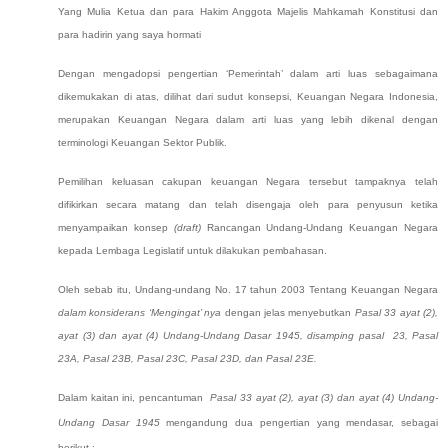
Yang Mulia Ketua dan para Hakim Anggota Majelis Mahkamah Konstitusi dan
para hadirin yang saya hormati
Dengan mengadopsi pengertian ‘Pemerintah’ dalam arti luas sebagaimana
dikemukakan di atas, dilihat dari sudut konsepsi, Keuangan Negara Indonesia,
merupakan Keuangan Negara dalam arti luas yang lebih dikenal dengan
terminologi Keuangan Sektor Publik.
Pemilihan keluasan cakupan keuangan Negara tersebut tampaknya telah
difikirkan secara matang dan telah disengaja oleh para penyusun ketika
menyampaikan konsep
(draft)
Rancangan Undang-Undang Keuangan Negara
kepada Lembaga Legislatif untuk dilakukan pembahasan.
Oleh sebab itu, Undang-undang No. 17 tahun 2003 Tentang Keuangan Negara
dalam konsiderans ‘Mengingat’ nya
dengan jelas menyebutkan
Pasal 33 ayat (2),
ayat (3) dan ayat (4) Undang-Undang Dasar 1945, disamping pasal 23, Pasal
23A, Pasal 23B, Pasal 23C, Pasal 23D, dan Pasal 23E.
Dalam kaitan ini, pencantuman
Pasal 33 ayat (2), ayat (3) dan ayat (4) Undang-
Undang Dasar 1945
mengandung dua pengertian yang mendasar, sebagai
berikut :