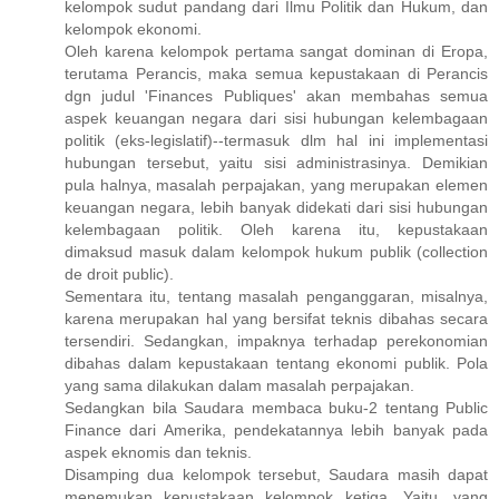
kelompok sudut pandang dari Ilmu Politik dan Hukum, dan
kelompok ekonomi.
Oleh karena kelompok pertama sangat dominan di Eropa,
terutama Perancis, maka semua kepustakaan di Perancis
dgn judul 'Finances Publiques' akan membahas semua
aspek keuangan negara dari sisi hubungan kelembagaan
politik (eks-legislatif)--termasuk dlm hal ini implementasi
hubungan tersebut, yaitu sisi administrasinya. Demikian
pula halnya, masalah perpajakan, yang merupakan elemen
keuangan negara, lebih banyak didekati dari sisi hubungan
kelembagaan politik. Oleh karena itu, kepustakaan
dimaksud masuk dalam kelompok hukum publik (collection
de droit public).
Sementara itu, tentang masalah penganggaran, misalnya,
karena merupakan hal yang bersifat teknis dibahas secara
tersendiri. Sedangkan, impaknya terhadap perekonomian
dibahas dalam kepustakaan tentang ekonomi publik. Pola
yang sama dilakukan dalam masalah perpajakan.
Sedangkan bila Saudara membaca buku-2 tentang Public
Finance dari Amerika, pendekatannya lebih banyak pada
aspek eknomis dan teknis.
Disamping dua kelompok tersebut, Saudara masih dapat
menemukan kepustakaan kelompok ketiga. Yaitu, yang