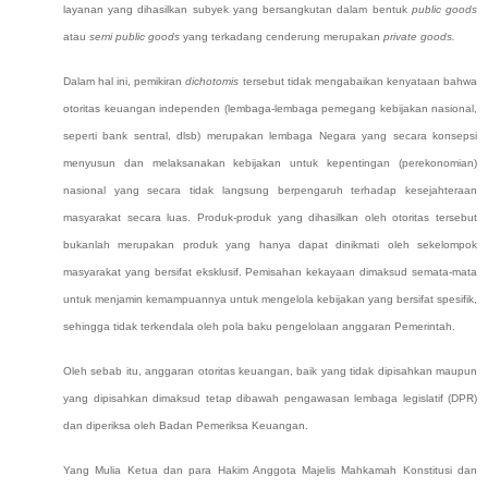
layanan yang dihasilkan subyek yang bersangkutan dalam bentuk
public goods
atau
semi
public goods
yang terkadang cenderung merupakan
private goods.
Dalam hal ini, pemikiran
dichotomis
tersebut tidak mengabaikan
kenyataan bahwa
otoritas keuangan independen
(lembaga-lembaga pemegang kebijakan nasional,
seperti bank sentral, dlsb)
merupakan lembaga Negara yang secara konsepsi
menyusun dan melaksanakan kebijakan untuk kepentingan (perekonomian)
nasional yang secara tidak langsung berpengaruh terhadap kesejahteraan
masyarakat secara luas. Produk-produk yang dihasilkan oleh otoritas tersebut
bukanlah merupakan produk yang hanya dapat dinikmati oleh sekelompok
masyarakat yang
bersifat eksklusif. P
emisahan kekayaan dimaksud semata-mata
untuk menjamin kemampuannya untuk mengelola kebijakan yang bersifat spesifik,
sehingga tidak terkendala oleh pola baku pengelolaan anggaran Pemerintah.
Oleh sebab itu, anggaran otoritas keuangan, baik yang tidak dipisahkan maupun
yang dipisahkan dimaksud tetap dibawah pengawasan lembaga legislatif (DPR)
dan diperiksa oleh Badan Pemeriksa Keuangan.
Yang Mulia Ketua dan para Hakim Anggota Majelis Mahkamah Konstitusi dan