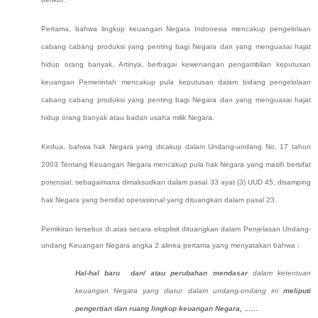
Pertama, bahwa lingkup keuangan Negara Indonesia mencakup pengelolaan
c
abang
cabang produksi yang penting bagi Negara dan yang menguasai hajat
hidup orang
banyak.
Artinya, berbagai kewenangan pengambilan keputusan
keuangan Pemerintah mencakup pula keputusan dalam bidang pengelolaan
c
abang
cabang produksi yang penting bagi Negara dan yang menguasai hajat
hidup orang
banyak atau badan usaha milik Negara.
Kedua, bahwa
hak Negara yang dicakup dalam
Undang-undang No. 17 tahun
2003 Tentang Keuangan Negara mencakup pula hak Negara yang masih bersifat
potensial, sebagaimana dimaksudkan dalam pasal 33 ayat (3) UUD 45, disamping
hak Negara yang bersifat operasional yang dituangkan dalam pasal 23.
Pemikiran tersebut di atas secara eksplisit dituangkan dalam Penjelasan Undang-
undang Keuangan Negara angka 2 alinea pertama yang menyatakan bahwa :
Hal-hal baru dan/ atau perubahan mendasar
dalam ketentuan
keuangan Negara yang diatur dalam undang-undang ini
meliputi
pengertian dan ruang lingkup keuangan Negara, ……