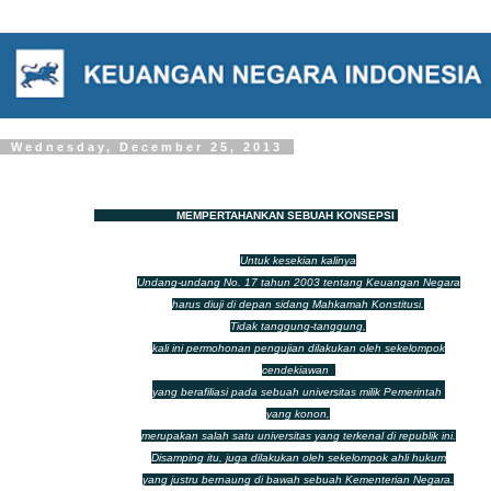
Wednesday, December 25, 2013
MEMPERTAHANKAN SEBUAH KONSEPSI
Untuk kesekian kalinya
Undang-undang No. 17 tahun 2003 tentang Keuangan Negara
harus diuji di depan sidang Mahkamah Konstitusi.
Tidak tanggung-tanggung,
kali ini permohonan pengujian dilakukan oleh sekelompok
cendekiawan
yang berafiliasi pada sebuah universitas
milik Pemerintah
yang konon,
merupakan salah satu universitas yang terkenal di republik ini.
Disamping itu, juga dilakukan oleh sekelompok ahli hukum
yang justru bernaung di bawah sebuah Kementerian Negara.