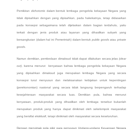
P
emikiran
dichotomis
dalam bentuk
lembaga pengelola
kekayaan Negara yang
tidak dipisahkan dengan yang dipisahkan
, pada hakekatnya,
tetap didasarkan
pada konsepsi sebagaimana telah dijelaskan dalam
bagian
terdahulu, yaitu
terkait dengan jenis produk atau layanan yang dihasilkan subyek yang
bersangkutan
(dalam hal ini Pemerintah)
dalam bentuk
public goods
atau
private
goods.
Namun demikian, pembedaan dimaksud tidak dapat dilakukan secara jelas
(clear
cut)
, karena menurut
kenyataan bahwa
lembaga pengelola kekayaan Negara
yang dipisahkan
dimaksud juga
merupakan lembaga Negara yang secara
konsepsi
turut
menyusun dan melaksanakan kebijakan untuk kepentingan
(perekonomian) nasional yang secara tidak langsung berpengaruh terhadap
kesejahteraan masyarakat secara luas. Demikian pula, bahwa menurut
kenyataan, produk-produk yang dihasilkan oleh lembaga tersebut bukanlah
merupakan produk yang hanya dapat dinikmati oleh sekelompok masyarakat
yang bersifat eksklusif, tetapi dinikmati oleh masyarakat secara keseluruhan.
Dengan
menyimak
pola pikir para penyusun Undang-undang Keuangan Negara