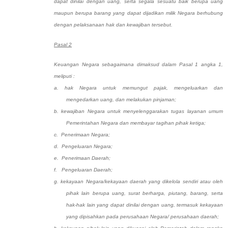
dapat dinilai dengan uang, serta segala sesuatu baik berupa uang
maupun berupa barang yang dapat dijadikan milik Negara berhubung
dengan pelaksanaan hak dan kewajiban tersebut.
Pasal 2
Keuangan Negara sebagaimana dimaksud dalam Pasal 1 angka 1,
meliputi :
a. hak Negara untuk memungut pajak, mengeluarkan dan
mengedarkan uang, dan melakukan pinjaman;
b. kewajiban Negara untuk menyelenggarakan tugas layanan umum
Pemerintahan Negara dan membayar tagihan pihak ketiga;
c. Penerimaan Negara;
d. Pengeluaran Negara;
e. Penerimaan Daerah;
f. Pengeluaran Daerah;
g. kekayaan Negara/kekayaan daerah yang dikelola sendiri atau oleh
pihak lain berupa uang, surat berharga, piutang, barang, serta
hak-hak lain yang dapat dinilai dengan uang, termasuk kekayaan
yang dipisahkan pada perusahaan Negara/ perusahaan daerah;