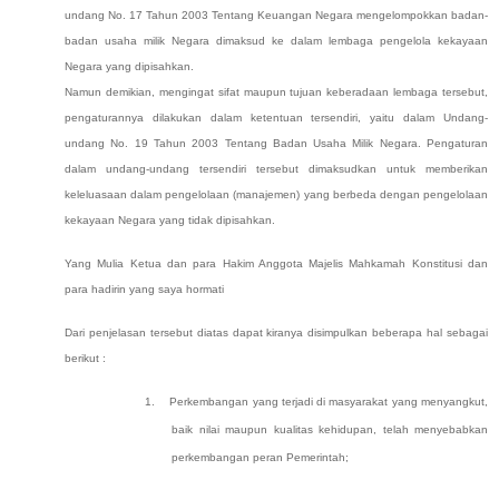
undang No. 17 Tahun 2003 Tentang Keuangan Negara mengelompokkan badan-
badan usaha milik Negara dimaksud ke dalam lembaga pengelola kekayaan
Negara yang dipisahkan.
Namun demikian, mengingat sifat maupun tujuan keberadaan lembaga tersebut,
pengaturannya dilakukan dalam ketentuan tersendiri, yaitu dalam Undang-
undang No. 19 Tahun 2003 Tentang Badan Usaha Milik Negara. Pengaturan
dalam undang-undang tersendiri tersebut dimaksudkan untuk memberikan
keleluasaan dalam pengelolaan (manajemen) yang berbeda dengan pengelolaan
kekayaan Negara yang tidak dipisahkan.
Yang Mulia Ketua dan para Hakim Anggota Majelis Mahkamah Konstitusi dan
para hadirin yang saya hormati
Dari penjelasan tersebut diatas dapat kiranya disimpulkan beberapa hal sebagai
berikut :
1.
Perkembangan yang terjadi di masyarakat yang menyangkut,
baik nilai maupun kualitas kehidupan, telah menyebabkan
perkembangan peran Pemerintah;