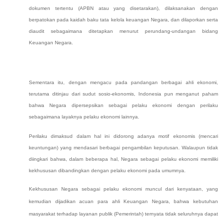
dokumen tertentu (APBN atau yang disetarakan), dilaksanakan dengan
berpatokan pada kaidah baku tata kelola keuangan Negara, dan dilaporkan serta
diaudit sebagaimana ditetapkan menurut perundang-undangan bidang
Keuangan Negara.
Sementara itu, dengan mengacu pada pandangan berbagai ahli ekonomi,
terutama ditinjau dari sudut sosio-ekonomis, Indonesia pun menganut paham
bahwa Negara dipersepsikan sebagai pelaku ekonomi dengan perilaku
sebagaimana layaknya pelaku ekonomi lainnya.
Perilaku dimaksud dalam hal ini didorong adanya motif ekonomis (mencari
keuntungan) yang mendasari berbagai pengambilan keputusan. Walaupun tidak
diingkari bahwa, dalam beberapa hal, Negara sebagai pelaku ekonomi memiliki
kekhususan dibandingkan dengan pelaku ekonomi pada umumnya.
Kekhususan Negara sebagai pelaku ekonomi muncul dari kenyataan, yang
kemudian dijadikan acuan para ahli Keuangan Negara, bahwa
kebutuhan
masyarakat terhadap layanan
publik (
Pemerintah
) ternyata
tidak seluruhnya dapat