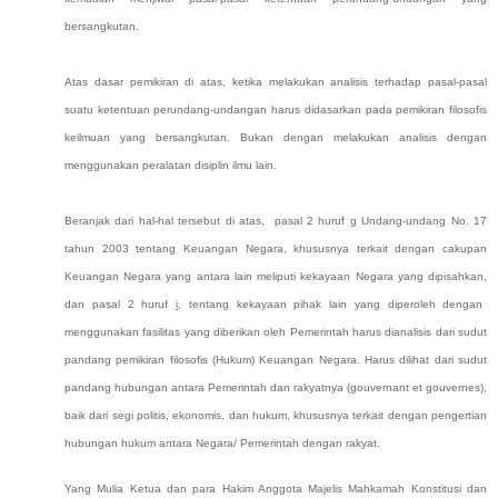
bersangkutan.
Atas dasar pemikiran di atas, ketika melakukan analisis terhadap pasal-pasal
suatu
ketentuan perundang-undangan harus didasarkan pada pemikiran filosofis
keilmuan yang bersangkutan. Bukan dengan melakukan analisis dengan
menggunakan peralatan disiplin ilmu lain.
Beranjak dari hal-hal tersebut di atas,
pasal 2 huruf
g
Undang-undang No. 17
tahun 2003 tentang Keuangan Negara, khususnya terkait dengan
cakupan
Keuangan Negara yang antara lain meliputi kekayaan Negara yang dipisahkan
,
dan
pasal 2 huruf
i
, tentang
kekayaan pihak lain yang diperoleh dengan
menggunakan fasilitas yang diberikan oleh Pemerintah
harus
dianalisis dari sudut
pandang pemikiran filosofis (Hukum) Keuangan Negara. Harus dilihat dari sudut
pandang hubungan antara Pemerintah dan rakyatnya (gouvernant et gouvernes
)
,
baik dari segi politis, ekonomis, dan hukum, khususnya terkai
t
dengan
pengertian
hubungan hukum antara Negara/ Pemerintah dengan rakyat.
Yang Mulia Ketua dan para Hakim Anggota Majelis Mahkamah Konstitusi dan