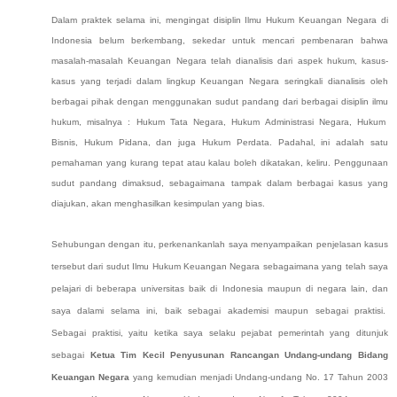
Dalam praktek selama ini, mengingat disiplin Ilmu Hukum Keuangan Negara di
Indonesia belum berkembang, sekedar untuk mencari pembenaran bahwa
masalah-masalah Keuangan Negara telah dianalisis dari aspek hukum, kasus-
kasus yang terjadi dalam lingkup Keuangan Negara seringkali dianalisis oleh
berbagai pihak dengan menggunakan sudut pandang dari berbagai disiplin ilmu
hukum, misalnya : Hukum Tata Negara, Hukum Administrasi Negara, Hukum
Bisnis, Hukum Pidana, dan juga Hukum Perdata. Padahal, ini adalah satu
pemahaman yang kurang tepat atau kalau boleh dikatakan, keliru. Penggunaan
sudut pandang dimaksud, sebagaimana tampak dalam berbagai kasus yang
diajukan, akan menghasilkan kesimpulan yang bias.
Sehubungan dengan itu, perkenankanlah saya menyampaikan penjelasan kasus
tersebut dari sudut Ilmu Hukum Keuangan Negara sebagaimana yang telah saya
pelajari di beberapa universitas baik di Indonesia maupun di negara lain, dan
saya dalami selama ini, baik sebagai akademisi maupun sebagai praktisi.
Sebagai praktisi, yaitu ketika saya selaku pejabat pemerintah yang ditunjuk
sebagai
Ketua Tim Kecil Penyusunan Rancangan Undang-undang Bidang
Keuangan Negara
yang kemudian menjadi
Undang-undang No. 17 Tahun 2003