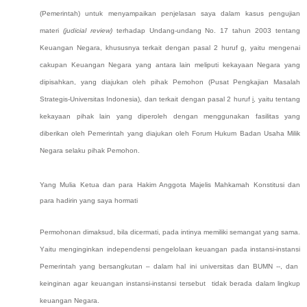
(Pemerintah) untuk menyampaikan penjelasan saya dalam kasus
pengujian
materi
(judicial review)
terhadap Undang-undang No. 17 tahun 2003 tentang
Keuangan Negara, khususnya terkait dengan pasal 2 huruf
g
, yaitu mengenai
cakupan Keuangan Negara yang antara lain meliputi kekayaan Negara yang
dipisahkan
,
yang diajukan
oleh pihak Pemohon (Pusat Pengkajian Masalah
Strategis-Universitas Indonesia),
dan
terkait dengan pasal 2 huruf
i
, yaitu tentang
kekayaan pihak lain yang diperoleh dengan menggunakan fasilitas yang
diberikan oleh Pemerintah
yang diajukan
oleh
Forum Hukum Badan Usaha Milik
Negara
selaku
pihak Pemohon.
Yang Mulia Ketua dan para Hakim Anggota Majelis Mahkamah Konstitusi dan
para hadirin yang saya hormati
Permohonan dimaksud
, bila dicermati,
pada intinya memiliki semangat yang sama
.
Y
aitu menginginkan independensi pengelolaan keuangan
pada instansi-instansi
Pemerintah yang bersangkutan – dalam hal ini
universitas
dan
BUMN
--
, dan
keinginan agar keuangan
instansi-instansi
tersebut tidak berada dalam lingkup
keuangan Negara
.