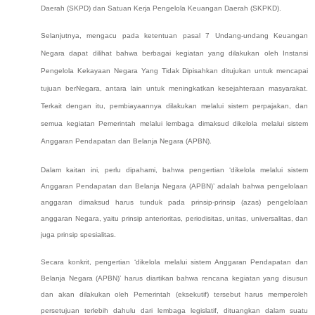
Daerah (SKPD) dan Satuan Kerja Pengelola Keuangan Daerah (SKPKD).
Selanjutnya, mengacu pada ketentuan pasal 7
Undang-undang Keuangan
Negara
dapat dilihat bahwa berbagai kegiatan yang dilakukan oleh Instansi
Pengelola Kekayaan Negara Yang Tidak Dipisahkan ditujukan untuk mencapai
tujuan berNegara, antara lain untuk meningkatkan kesejahteraan masyarakat.
Terkait dengan itu, pembiayaannya dilakukan melalui sistem perpajakan, dan
semua kegiatan Pemerintah melalui lembaga dimaksud dikelola melalui sistem
Anggaran Pendapatan dan Belanja Negara (APBN).
Dalam kaitan ini, perlu dipahami, bahwa pengertian ‘dikelola melalui sistem
Anggaran Pendapatan dan Belanja Negara (APBN)’ adalah bahwa pengelolaan
anggaran dimaksud harus tunduk pada prinsip-prinsip (azas) pengelolaan
anggaran Negara, yaitu prinsip anterioritas, periodisitas, unitas, universalitas, dan
juga prinsip spesialitas.
Secara konkrit, pengertian ‘dikelola melalui sistem Anggaran Pendapatan dan
Belanja Negara (APBN)’ harus diartikan bahwa rencana kegiatan yang disusun
dan akan dilakukan oleh Pemerintah (eksekutif) tersebut harus memperoleh
persetujuan terlebih dahulu dari lembaga legislatif, dituangkan dalam suatu