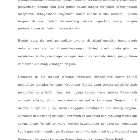
penyediaan barang dan jasa publik dalam rangka menjamin kesejahteraan
masyarakat sebagaimana dinyatakan dalam konstitusi tidak berubah, peran
Negara di era modern berkembang secara signifikan seiring dengan
perkembangan dan kebutuhan masyarakat.
Bentuk, cara, dan pola penyediaan layanan dimaksud
kemudian
berpengaruh
terhadap cara atau model pembiayaannya. Hal-hal tersebut pada gilirannya
melahirkan lembaga-lembaga sebagai unsur Pemerintah dalam pengambilan
keputusan di bidang keuangan Negara.
Pemikiran di era modern tersebut membawa konsekuensi dalam bentuk
perubahan terhadap konsepsi Keuangan Negara yang semula sempit ke arah
pengertian yang
lebih
luas. Yaitu, yang semula menempatkan Pemerintah
sebagai subyek,
yang semata-mata mengelola keuangan Negara untuk
memenuhi layanan publik melalui
Anggaran Pendapatan dan Belanja Negara,
kemudian berkembang menjadi Pemerintah dalam peran barunya yang mencakup
semua unsur
Pemerintah yang memiliki kewenangan pengambilan keputusan
keuangan dalam rangka pelaksanaan perannya dalam arti luas. Konsepsi baru
Keuangan Negara
ini
kemudian
dikenal dengan Keuangan Sektor Publik.