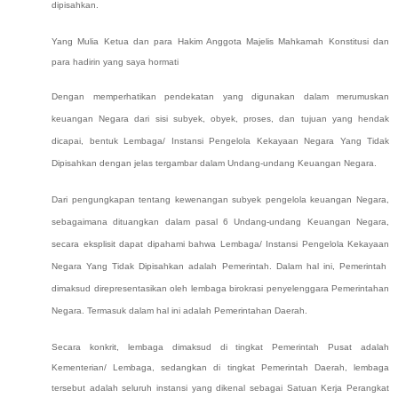
dipisahkan.
Yang Mulia Ketua dan para Hakim Anggota Majelis Mahkamah Konstitusi dan
para hadirin yang saya hormati
Dengan memperhatikan
pendekatan yang digunakan dalam merumuskan
keuangan Negara dari sisi subyek, obyek, proses, dan tujuan yang hendak
dicapai
, bentuk
Lembaga/ Instansi Pengelola Kekayaan Negara Yang Tidak
Dipisahkan dengan jelas tergambar dalam Undang-undang Keuangan Negara
.
Dari pengungkapan tentang kewenangan subyek pengelola keuangan Negara,
sebagaimana dituangkan dalam pasal 6 Undang-undang Keuangan Negara,
secara eksplisit dapat dipahami bahwa
Lembaga/ Instansi Pengelola Kekayaan
Negara Yang Tidak Dipisahkan adalah Pemerintah. Dalam hal ini, Pemerintah
dimaksud direpresentasikan oleh lembaga birokrasi penyelenggara Pemerintahan
Negara. Termasuk dalam hal ini adalah Pemerintahan Daerah.
Secara konkrit, lembaga dimaksud di tingkat Pemerintah Pusat adalah
Kementerian/ Lembaga, sedangkan di tingkat Pemerintah Daerah, lembaga
tersebut adalah seluruh instansi yang dikenal sebagai Satuan Kerja Perangkat