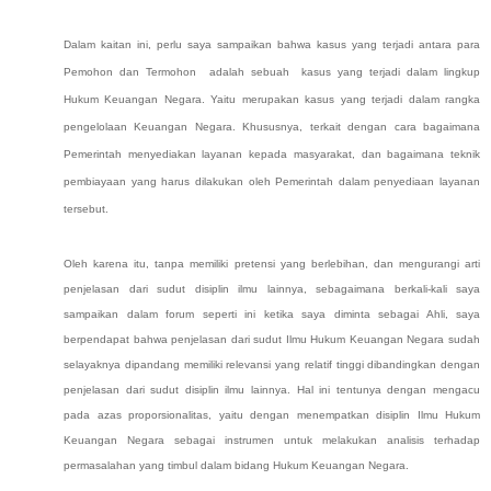
Dalam kaitan ini, perlu saya sampaikan bahwa kasus yang terjadi antara para
Pemohon dan Termohon adalah sebuah kasus yang terjadi dalam lingkup
Hukum Keuangan Negara.
Yaitu merupakan kasus yang terjadi dalam rangka
pengelolaan Keuangan Negara. Khususnya, terkait dengan cara bagaimana
Pemerintah menyediakan layanan kepada masyarakat, dan bagaimana teknik
pembiayaan yang harus dilakukan oleh Pemerintah dalam penyediaan layanan
tersebut.
Oleh karena itu, tanpa memiliki pretensi yang berlebihan, dan mengurangi arti
penjelasan dari sudut disiplin ilmu lainnya, sebagaimana berkali-kali saya
sampaikan dalam forum seperti ini ketika saya diminta sebagai Ahli, saya
berpendapat bahwa penjelasan dari sudut Ilmu Hukum Keuangan Negara sudah
selayaknya dipandang memiliki relevansi yang relatif tinggi dibandingkan dengan
penjelasan dari sudut disiplin ilmu lainnya. Hal ini tentunya dengan mengacu
pada azas proporsionalitas, yaitu dengan menempatkan disiplin Ilmu Hukum
Keuangan Negara sebagai instrumen untuk melakukan analisis terhadap
permasalahan yang timbul dalam bidang Hukum Keuangan Negara.