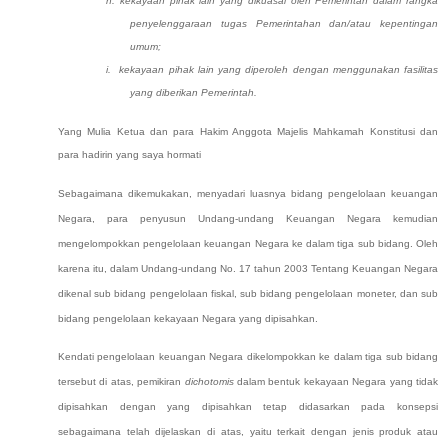
h. kekayaan pihak lain yang dikuasai oleh Pemerintah dalam rangka
penyelenggaraan tugas Pemerintahan dan/atau kepentingan
umum;
i. kekayaan pihak lain yang diperoleh dengan menggunakan fasilitas
yang diberikan Pemerintah.
Yang Mulia Ketua dan para Hakim Anggota Majelis Mahkamah Konstitusi dan
para hadirin yang saya hormati
Sebagaimana dikemukakan, m
enyadari luasnya bidang pengelolaan keuangan
Negara,
para penyusun
Undang-undang Keuangan Negara
kemudian
mengelompokkan
pengelolaan keuangan Negara ke dalam tiga sub bidang. Oleh
karena itu, dalam Undang-undang No. 17 tahun 2003 Tentang Keuangan Negara
dikenal
sub bidang pengelolaan fiskal, sub bidang pengelolaan moneter, dan sub
bidang pengelolaan kekayaan Negara
yang dipisahkan.
Kendati pengelolaan keuangan Negara dikelompokkan ke dalam tiga sub bidang
tersebut di atas, pemikiran
dichotomis
dalam bentuk kekayaan Negara yang tidak
dipisahkan dengan yang dipisahkan tetap didasarkan pada konsepsi
sebagaimana telah dijelaskan
di atas
, yaitu terkait dengan jenis produk atau