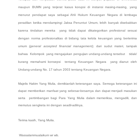
maupun BUMN yang terjerat kasus korupsi di instansi masing-masing,
yang
menurut pendapat saya sebagai Ahli Hukum Keuangan Negara di lembaga
peradilan ketika mendampingi Jaksa Penuntut Umum, lebih banyak disebabkan
karena tindakan mereka yang tidak dapat dikategorikan profesional sesuai
dengan norma profesionalitas di bidang tata kelola keuangan yang berterima
umum
(general accepted financial management),
dari sudut materi, tampak
bahwa Kelompok
yang mengajukan pengujian undang-undang
tersebut tidak/
kurang memahami konsepsi tentang Keuangan Negara yang dianut oleh
Undang-undang No. 17 tahun 2003 tentang Keuangan Negara.
Majelis Hakim Yang Mulia, demikianlah keterangan saya. Semoga keterangan ini
dapat memberikan manfaat yang sebesar-besarnya dan dapat menjadi masukan
serta pertimbangan bagi Para Yang Mulia dalam memeriksa, mengadili, dan
memutus sengketa ini dengan seadil-adilnya.
Terima kasih, Yang Mulia.
Wassalammualaikum wr wb.