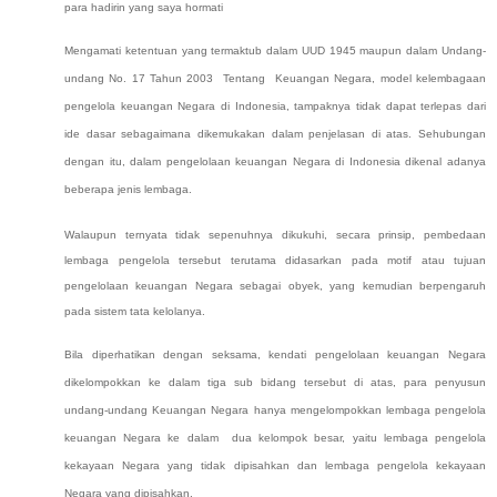
para hadirin yang saya hormati
M
engamati ketentuan yang termaktub dalam UUD 1945 maupun dalam
U
ndang-
undang
No. 17 Tahun 2003 Tentang Keuangan Negara, model kelembagaan
pengelola keuangan Negara
di Indonesia, tampaknya tidak
dapat
terlepas
dari
ide dasar sebagaimana dikemukakan dalam penjelasan di atas. Sehubungan
dengan itu, dalam pengelolaan keuangan Negara di Indonesia dikenal adanya
beberapa jenis lembaga.
Walaupun ternyata tidak sepenuhnya dikukuhi, secara prinsip, pembedaan
lembaga pengelola tersebut terutama didasarkan pada motif atau tujuan
pengelolaan keuangan Negara sebagai obyek, yang kemudian berpengaruh
pada sistem tata kelolanya.
Bila diperhatikan dengan seksama, k
endati pengelolaan keuangan Negara
dikelompokkan ke dalam tiga sub bidang tersebut di atas,
para penyusun
undang-undang Keuangan Negara hanya mengelompokkan lembaga pengelola
keuangan Negara ke dalam dua kelompok besar, yaitu lembaga pengelola
kekayaan Negara yang tidak dipisahkan dan lembaga pengelola kekayaan
Negara yang dipisahkan.