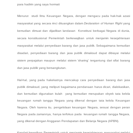
para hadirin yang saya hormati
Menurut studi Ilmu Keuangan Negara
,
dengan mengacu pada hak-hak azasi
masyarakat yang secara rinci dituangkan dalam
Declaration of Human Right
yang
kemudian dimuat dan dijadikan landasan Konstitusi berbagai Negara di dunia,
s
ecara konstitusional Pemerintah berkewajiban untuk menjamin kesejahteraan
masyarakat melalui penyediaan barang dan jasa publik.
Sebagaimana kemudian
disadari, p
enyediaan barang dan jasa publik dimaksud dapat dibiayai melalui
sistem perpajakan maupun melalui sistem ‘sharing’ tergantung dari sifat barang
dan jasa publik yang bersangkutan.
Hal-hal, yang pada hakekatnya mencakup cara penyediaan barang dan jasa
publik dimaksud, yang meliputi bagaimana pendanaan harus dicari, dialokasikan,
dan kemudian digunakan itulah yang kemudian merupakan obyek tata kelola
keuangan rumah tangga Negara yang dikenal dengan tata kelola Keuangan
Negara. Oleh karena itu, pengelolaan keuangan Negara, sesuai dengan peran
Negara pada zamannya, hanya terfokus pada keuangan rumah tangga Negara,
yang dikenal dengan Anggaran Pendapatan dan Belanja Negara (APBN).
Kendati kewajiban Pemerintah untuk menjamin kesejahteraan masyarakat melalui