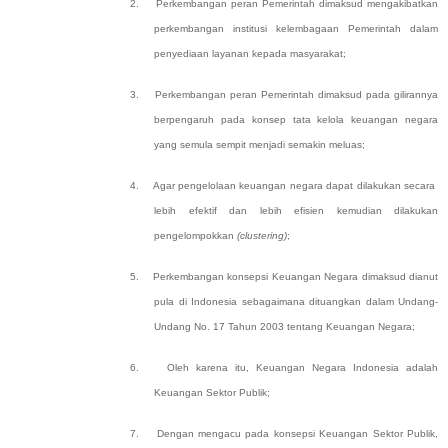
2.
Perkembangan peran Pemerintah dimaksud mengakibatkan
perkembangan institusi kelembagaan Pemerintah dalam
penyediaan layanan kepada masyarakat;
3.
Perkembangan peran Pemerintah dimaksud pada gilirannya
berpengaruh pada konsep tata kelola keuangan negara
yang semula sempit menjadi semakin meluas;
4.
Agar pengelolaan keuangan negara dapat dilakukan secara
lebih efektif dan lebih efisien kemudian dilakukan
pengelompokkan
(clustering)
;
5.
Perkembangan konsepsi Keuangan Negara dimaksud dianut
pula
di Indonesia sebagaimana dituangkan dalam Undang-
Undang No. 17 Tahun 2003 tentang Keuangan Negara
;
6.
Oleh karena itu, Keuangan Negara Indonesia adalah
Keuangan Sektor Publik;
7.
Dengan mengacu pada konsepsi Keuangan Sektor Publik,