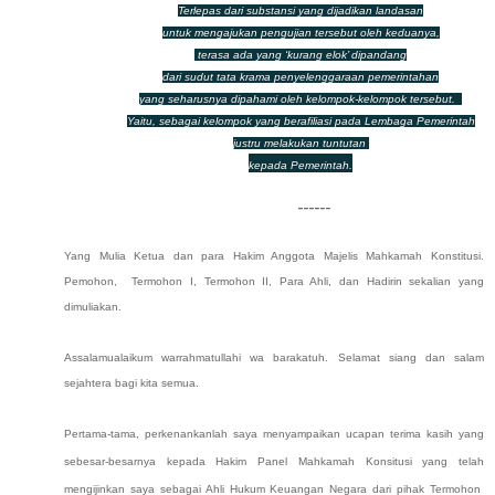
Terlepas dari substansi yang dijadikan landasan
untuk mengajukan pengujian tersebut oleh keduanya,
terasa ada yang ‘kurang elok’ dipandang
dari sudut tata krama penyelenggaraan pemerintahan
yang seharusnya dipahami oleh kelompok-kelompok tersebut.
Yaitu, sebagai kelompok yang berafiliasi pada Lembaga Pemerintah
justru melakukan tuntutan
kepada Pemerintah.
------
Yang Mulia Ketua dan para Hakim Anggota Majelis Mahkamah Konstitusi.
Pemohon, Termohon I, Termohon II, Para Ahli, dan Hadirin sekalian yang
dimuliakan.
Assalamualaikum warrahmatullahi wa barakatuh. Selamat siang dan salam
sejahtera bagi kita semua.
Pertama-tama, perkenankanlah saya menyampaikan ucapan terima kasih yang
sebesar-besarnya kepada Hakim Panel Mahkamah Konsitusi yang telah
mengijinkan saya sebagai Ahli Hukum Keuangan Negara dari pihak Termohon