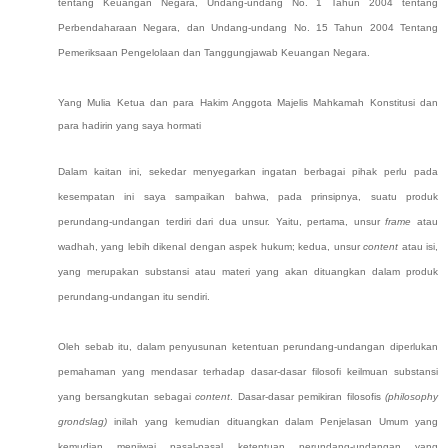
tentang Keuangan Negara, Undang-undang No. 1 Tahun 2004 tentang
Perbendaharaan Negara
, dan Undang-undang No. 15 Tahun 2004 Tentang
Pemeriksaan Pengelolaan dan Tanggungjawab Keuangan Negara
.
Yang Mulia Ketua dan para Hakim Anggota Majelis Mahkamah Konstitusi dan
para hadirin yang saya hormati
Dalam kaitan ini, sekedar menyegarkan ingatan berbagai pihak perlu pada
kesempatan ini saya sampaikan bahwa
,
pada prinsipnya, suatu produk
perundang-undangan terdiri dari dua unsur. Yaitu, pertama, unsur
frame
atau
wadhah, yang lebih dikenal dengan aspek hukum; kedua, unsur
content
atau isi,
yang merupakan substansi atau materi yang akan dituangkan dalam produk
perundang-undangan itu sendiri.
Oleh sebab itu, dalam penyusunan ketentuan
perundang-undangan
diperlukan
pemahaman
yang mendasar
terhadap dasar-dasar filosofi keilmuan
substansi
yang bersangkutan sebagai
c
ontent
. Dasar-dasar pemikiran filosofis
(philosophy
grondslag)
inilah yang kemudian dituangkan dalam Penjelasan Umum yang
kemudian menjiwai pasal-pasal ketentuan perundang-undangan yang