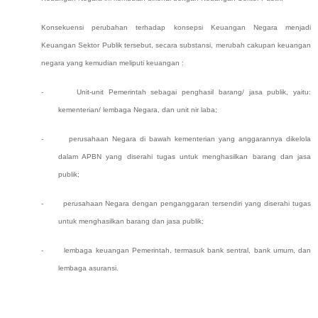
K
onsekuensi perubahan terhadap konsepsi Keuangan Negara
menjadi
Keuangan Sektor Publik
tersebut, s
ecara substansi,
merubah
cakup
an
keuangan
negara yang kemudian meliputi keuangan
:
-
Unit-unit Pemerintah sebagai penghasil barang/ jasa publik, yaitu:
kementerian/ lembaga Negara, dan unit nir laba;
-
perusahaan Negara di bawah kementerian yang anggarannya dikelola
dalam APBN yang diserahi tugas untuk menghasilkan barang dan jasa
publik;
-
perusahaan Negara dengan penganggaran tersendiri yang diserahi tugas
untuk menghasilkan barang dan jasa publik;
-
lembaga keuangan Pemerintah, termasuk bank sentral, bank umum, dan
lembaga asuransi.