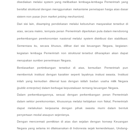
disediakan melalui system yang melibatkan lembaga-lembaga Pemerintah yang
bersifat stru
k
tural dengan menggunakan mekanisme penetapan harga atas dasar
sistem
non pasar
(non market pricing mechanism)
.
D
ari sisi lain, d
isamping
pendekatan melalui kebutuhan masyarakat tersebut di
atas
,
secara makro, ternyata
peran Pemerintah diperlukan pula dalam mendorong
perkembangan perekonomian nasional melalui system distribusi dan stabilisasi
.
Sementara itu, secara khusus, dilihat dari
sisi
keuangan Negara
,
kegiatan-
kegiatan lembaga Pemerintah non struktural tersebut
diharapkan akan
dapat
merupakan sumber penerimaan Negara.
Berdasarkan pertimbangan tersebut di atas, kemudian Pemerintah pun
membentuk institusi dengan karakter seperti layaknya insitusi swasta. Institusi
inilah yang kemudian dikenal luas dengan istilah badan usaha milik Negara
(public enterprise)
dalam berbagai kepustakaan tentang keuangan Negara.
Dalam perkembangannya, sesuai dengan perkembangan peran Pemerintah
dalam sektor perekonomian, khususnya melalui kebijakan non fiskal, Pemerintah
dapat melakukan kerjasama dengan pihak swasta murni dalam bentuk
penyertaan modal ataupun sejenisnya.
Dengan mencermati pemikiran di atas dan sejalan dengan konsep Keuangan
Negara yang selama ini dilaksanakan di Indonesia sejak kemerdekaan, Undang-