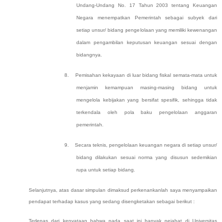
Undang-Undang No. 17 Tahun 2003 tentang Keuangan
Negara menempatkan Pemerintah sebagai subyek dari
setiap unsur/ bidang pengelolaan yang memiliki kewenangan
dalam pengambilan keputusan keuangan sesuai dengan
bidangnya.
8.
Pemisahan kekayaan di luar bidang fiskal semata-mata untuk
menjamin kemampuan masing-masing bidang untuk
mengelola kebijakan yang bersifat spesifik, sehingga tidak
terkendala oleh pola baku pengelolaan anggaran
pemerintah.
9.
Secara teknis, pengelolaan keuangan negara di setiap unsur/
bidang dilakukan sesuai norma yang disusun sedemikian
rupa untuk setiap bidang.
Selanjutnya, atas dasar simpulan dimaksud perkenankanlah saya menyampaikan
pendapat terhadap kasus yang sedang disengketakan sebagai berikut :
Terlepas dari kenyataan bahwa pada saat ini banyak pejabat di Universitas