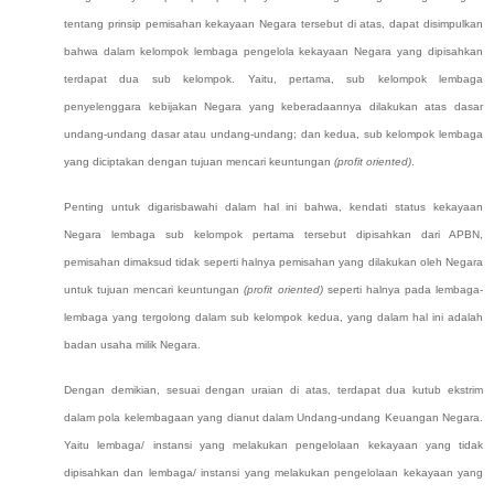
tentang prinsip pemisahan kekayaan Negara tersebut di atas, dapat disimpulkan
bahwa
dalam kelompok lembaga pengelola
kekayaan
Negara yang dipisahkan
terdapat dua sub kelompok. Yaitu, pertama, sub kelompok
lembaga
penyelenggara kebijakan Negara yang keberadaannya dilakukan atas dasar
undang-undang dasar atau undang-undang; dan kedua, sub kelompok lembaga
yang diciptakan dengan
tujuan mencari keuntungan
(profit oriented)
.
Penting untuk digarisbawahi dalam hal ini bahwa, k
endati status kekayaan
Negara
lembaga sub kelompok pertama
tersebut dipisahkan dari APBN,
pemisahan dimaksud tidak seperti halnya pemisahan yang dilakukan oleh Negara
untuk tujuan mencari keuntungan
(profit oriented)
seperti
halnya pada lembaga-
lembaga yang tergolong dalam sub kelompok kedua, yang dalam hal ini adalah
badan usaha milik Negara.
Dengan demikian, sesuai dengan uraian di atas, terdapat dua kutub ekstrim
dalam pola kelembagaan yang dianut dalam Undang-undang Keuangan Negara.
Yaitu lembaga/ instansi yang melakukan pengelolaan kekayaan yang tidak
dipisahkan dan lembaga/ instansi yang melakukan pengelolaan kekayaan yang