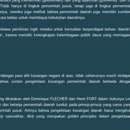
n antara yang memerintah
(gouvernant)
dan yang diperintah
(gouverne).
Dan in
 Tidak hanya di tingkat pemerintah pusat, tetapi juga di tingkat pemerinta
innya, mereka juga melihat bahwa pemerintah daerah juga memiliki sumber
cara bebas untuk membiayai kebutuhan daerahnya.
mbawa pemikiran logik mereka untuk kemudian berpendapat bahwa ‘daerah’
ni’, karena memiliki kelengkapan kelembagaan politik dasar yang memegan
angan para ahli keuangan negara di atas, tidak seharusnya masih terdapa
 bahwa sistem pengelolaan keuangan pemerintah daerah berbeda denga
ng dikatakan oleh Dominique FLECHER dan Henri FORT dalam bukunya
Le
 dan belanja pemerintah daerah tunduk pada prinsip-prinsip yang sama yan
intah pusat. Artinya bahwa pengelolaan keuangan daerah harus mengikut
rinsip spesialitas, dlsb yang merupakan
golden principles
dalam pengelolaa