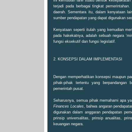
ini kemudian lahir suatu bentuk kesepakata
terjadi pada berbagai tingkat pemerintahan.
daerah. Sementara itu, dalam kenyataan la
sumber pendapatan yang dapat digunakan se
Kenyataan seperti itulah yang kemudian me
pada hakekatnya, adalah sebuah negara ‘mi
fungsi eksekutif dan fungsi legislatif.
2. KONSEPSI DALAM IMPLEMENTASI
Dengan memperhatikan konsepsi maupun pand
pihak-pihak tertentu yang berpandangan
pemerintah pusat.
Seharusnya, semua pihak memahami apa ya
Finances Locales
, bahwa angaran pendapatan
digunakan dalam anggaran pendapatan pemer
prinsip universalitas, prinsip anualitas, p
keuangan negara.