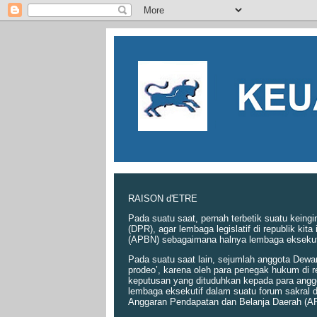
RAISON d'ETRE
Pada suatu saat, pernah terbetik suatu keing
(DPR), agar lembaga legislatif di republik k
(APBN) sebagaimana halnya lembaga eksekut
Pada suatu saat lain, sejumlah anggota Dewa
prodeo’, karena oleh para penegak hukum di r
keputusan yang dituduhkan kepada para angg
lembaga eksekutif dalam suatu forum sakral
Anggaran Pendapatan dan Belanja Daerah (A