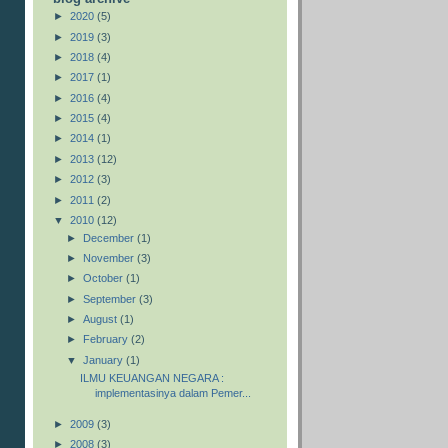
►
2020
(5)
►
2019
(3)
►
2018
(4)
►
2017
(1)
►
2016
(4)
►
2015
(4)
►
2014
(1)
►
2013
(12)
►
2012
(3)
►
2011
(2)
▼
2010
(12)
►
December
(1)
►
November
(3)
►
October
(1)
►
September
(3)
►
August
(1)
►
February
(2)
▼
January
(1)
ILMU KEUANGAN NEGARA :
implementasinya dalam Pemer...
►
2009
(3)
►
2008
(3)