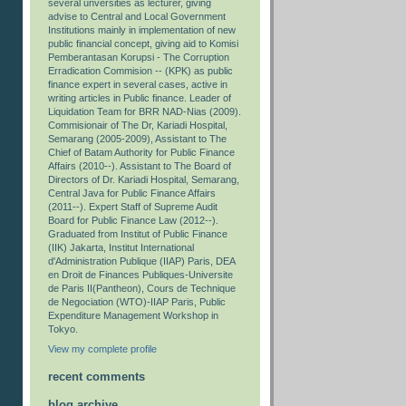
several unversities as lecturer, giving
advise to Central and Local Government
Institutions mainly in implementation of new
public financial concept, giving aid to Komisi
Pemberantasan Korupsi - The Corruption
Erradication Commision -- (KPK) as public
finance expert in several cases, active in
writing articles in Public finance. Leader of
Liquidation Team for BRR NAD-Nias (2009).
Commisionair of The Dr, Kariadi Hospital,
Semarang (2005-2009), Assistant to The
Chief of Batam Authority for Public Finance
Affairs (2010--). Assistant to The Board of
Directors of Dr. Kariadi Hospital, Semarang,
Central Java for Public Finance Affairs
(2011--). Expert Staff of Supreme Audit
Board for Public Finance Law (2012--).
Graduated from Institut of Public Finance
(IIK) Jakarta, Institut International
d'Administration Publique (IIAP) Paris, DEA
en Droit de Finances Publiques-Universite
de Paris II(Pantheon), Cours de Technique
de Negociation (WTO)-IIAP Paris, Public
Expenditure Management Workshop in
Tokyo.
View my complete profile
recent comments
blog archive