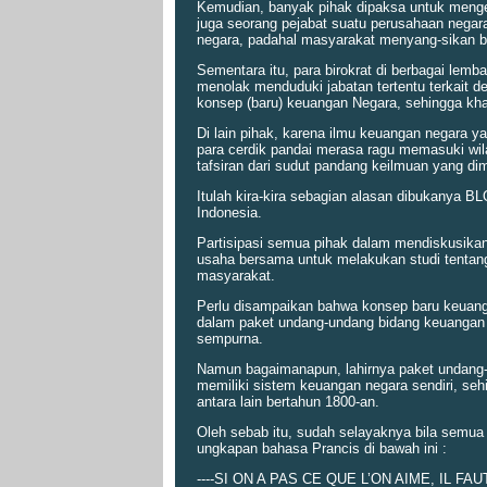
Kemudian, banyak pihak dipaksa untuk menge
juga seorang pejabat suatu perusahaan negar
negara, padahal masyarakat menyang-sikan b
Sementara itu, para birokrat di berbagai le
menolak menduduki jabatan tertentu terkait 
konsep (baru) keuangan Negara, sehingga kha
Di lain pihak, karena ilmu keuangan negara ya
para cerdik pandai merasa ragu memasuki wi
tafsiran dari sudut pandang keilmuan yang dim
Itulah kira-kira sebagian alasan dibukanya
Indonesia.
Partisipasi semua pihak dalam mendiskusikan
usaha bersama untuk melakukan studi tentan
masyarakat.
Perlu disampaikan bahwa konsep baru keuang
dalam paket undang-undang bidang keuangan 
sempurna.
Namun bagaimanapun, lahirnya paket undang-u
memiliki sistem keuangan negara sendiri, seh
antara lain bertahun 1800-an.
Oleh sebab itu, sudah selayaknya bila semua
ungkapan bahasa Prancis di bawah ini :
----SI ON A PAS CE QUE L’ON AIME, IL FAU