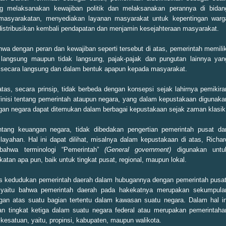
ng melaksanakan kewajiban politik dan melaksanakan perannya di bidan
masyarakatan, menyediakan layanan masyarakat untuk kepentingan warg
istribusikan kembali pendapatan dan menjamin kesejahteraan masyarakat.
ahwa dengan peran dan kewajiban seperti tersebut di atas, pemerintah memilik
angsung maupun tidak langsung, pajak-pajak dan pungutan lainnya yan
 secara langsung dan dalam bentuk apapun kepada masyarakat.
tas, secara prinsip, tidak berbeda dengan konsepsi sejak lahirnya pemikira
finisi tentang pemerintah ataupun negara, yang dalam kepustakaan digunaka
angan negara dapat ditemukan dalam berbagai kepustakaan sejak zaman klasik
ntang keuangan negara, tidak dibedakan pengertian pemerintah pusat da
ayahan. Hal ini dapat dilihat, misalnya dalam kepustakaan di atas, Richar
ahwa terminologi “Pemerintah”
(General government)
digunakan untu
atan apa pun, baik untuk tingkat pusat, regional, maupun lokal.
 kedudukan pemerintah daerah dalam hubugannya dengan pemerintah pusat
t, yaitu bahwa pemerintah daerah pada hakekatnya merupakan sekumpula
an atas suatu bagian tertentu dalam kawasan suatu negara. Dalam hal in
an tingkat ketiga dalam suatu negara federal atau merupakan pemerintaha
kesatuan, yaitu, propinsi, kabupaten, maupun walikota.