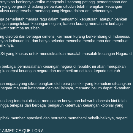
rnyitkan keningnya ketika mengetahui seorang petinggi pemerintahan dan
a yang bergerak di bidang perbankan dituduh telah merugikan keuangan
ahwa uang tersebut memang uang Negara dalam arti sebenarnya.
mbaga pemerintah merasa ragu dalam mengambil keputusan, ataupun bahkan
dengan pengelolaan keuangan negara, karena kurang memahami berbagai
watir tertimpa musibah.
ng disoroti dari berbagai dimensi keilmuan kurang berkembang di Indonesia,
layah keilmuan ini, dan hanya sekedar mencoba meraba-raba dan membuat
ilikinya.
 BLOG yang khusus untuk mendiskusikan masalah-masalah keuangan Negara di
 berbagai permasalahan keuangan negara di republik ini akan merupakan
g konsepsi keuangan negara dan memberikan edukasi kepada seluruh
an negara yang dikembangkan oleh para pemikir yang kemudian dituangkan
negara maupun ketentuan derivasi lainnya, memang belum dapat dikatakan
ndang tersebut di atas merupakan kenyataan bahwa Indonesia kini telah
ingga terlepas dari berbagai pengaruh ketentuan keuangan kolonial yang
 pihak memberi apresiasi dan berusaha memahami sebaik-baiknya, seperti
T AIMER CE QUE L’ON A ---