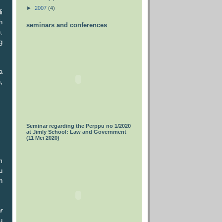
►
2007
(4)
i
h
seminars and conferences
,
g
a
,
Seminar regarding the Perppu no 1/2020
at Jimly School: Law and Government
(11 Mei 2020)
m
u
n
r
u