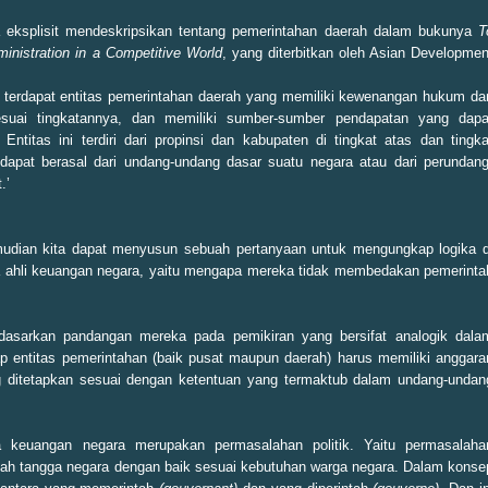
 eksplisit mendeskripsikan tentang pemerintahan daerah dalam bukunya
T
inistration in a Competitive World
, yang diterbitkan oleh Asian Developmen
a terdapat entitas pemerintahan daerah yang memiliki kewenangan hukum da
esuai tingkatannya, dan memiliki sumber-sumber pendapatan yang dapa
titas ini terdiri dari propinsi dan kabupaten di tingkat atas dan tingka
pat berasal dari undang-undang dasar suatu negara atau dari perundang
.’
emudian kita dapat menyusun sebuah pertanyaan untuk mengungkap logika d
a ahli keuangan negara, yaitu mengapa mereka tidak membedakan pemerinta
ndasarkan pandangan mereka pada pemikiran yang bersifat analogik dala
p entitas pemerintahan (baik pusat maupun daerah) harus memiliki anggara
 ditetapkan sesuai dengan ketentuan yang termaktub dalam undang-undan
 keuangan negara merupakan permasalahan politik. Yaitu permasalaha
h tangga negara dengan baik sesuai kebutuhan warga negara. Dalam konse