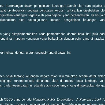
naan kewenangan dalam pengelolaan keuangan daerah oleh para pejabat d
pat dikategorikan sebagai perbuatan korupsi, antara lain disebabkan ole
lolaan keuangan negara oleh para pejabat yang bersangkutan. Di sisi lain
disebabkan oleh ketidakjelasan konsep pengelolaan keuangan yan
an yang diimplementasikan pada pemerintahan daerah berakibat pula pad
nyajikan laporan keuangan yang berkualitas dengan opini yang diharapkan
ikan tulisan dengan urutan sebagaimana di bawah ini.
sep studi tentang keuangan negara telah dikemukakan secara detail dala
mengingat konsep-konsep dimaksud akan diterapkan pada lembaga, yait
ikasi pada kesempatan ini adalah siapa sebenarnya yang dimaksudkan denga
oleh OECD yang berjudul
Managing Public Expenditure - A Reference Book fo
n Daniel Tommasi sebagai editor, pemerintah didefinisikan sebagai suat