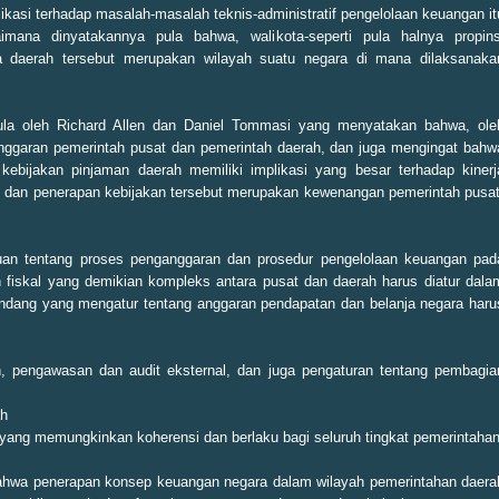
likasi terhadap masalah-masalah teknis-administratif pengelolaan keuangan it
imana dinyatakannya pula bahwa, walikota-seperti pula halnya propins
wa daerah tersebut merupakan wilayah suatu negara di mana dilaksanaka
la oleh Richard Allen dan Daniel Tommasi yang menyatakan bahwa, ole
anggaran pemerintah pusat dan pemerintah daerah, dan juga mengingat bahw
kebijakan pinjaman daerah memiliki implikasi yang besar terhadap kinerj
n dan penerapan kebijakan tersebut merupakan kewenangan pemerintah pusat
an tentang proses penganggaran dan prosedur pengelolaan keuangan pad
 fiskal yang demikian kompleks antara pusat dan daerah harus diatur dala
ndang yang mengatur tentang anggaran pendapatan dan belanja negara haru
an, pengawasan dan audit eksternal, dan juga pengaturan tentang pembagia
ah
 yang memungkinkan koherensi dan berlaku bagi seluruh tingkat pemerintahan
 bahwa penerapan konsep keuangan negara dalam wilayah pemerintahan daera