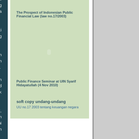
g
a
The Prospect of Indonesian Public
Financial Law (law no.17/2003)
i
g
n
n
.
n
Public Finance Seminar at UIN Syarif
Hidayatullah (4 Nov 2010)
d
k
soft copy undang-undang
UU no.17 2003 tentang keuangan negara
,
n
i
n