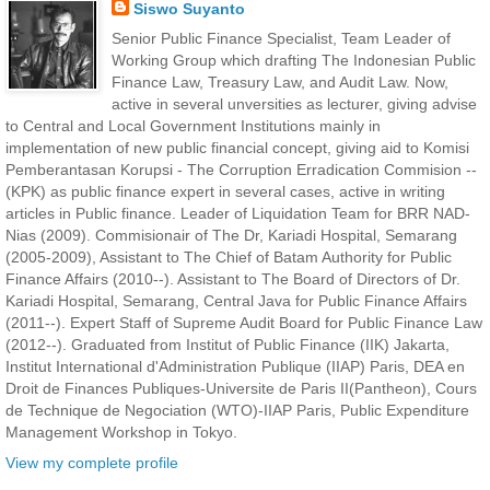
Siswo Suyanto
Senior Public Finance Specialist, Team Leader of
Working Group which drafting The Indonesian Public
Finance Law, Treasury Law, and Audit Law. Now,
active in several unversities as lecturer, giving advise
to Central and Local Government Institutions mainly in
implementation of new public financial concept, giving aid to Komisi
Pemberantasan Korupsi - The Corruption Erradication Commision --
(KPK) as public finance expert in several cases, active in writing
articles in Public finance. Leader of Liquidation Team for BRR NAD-
Nias (2009). Commisionair of The Dr, Kariadi Hospital, Semarang
(2005-2009), Assistant to The Chief of Batam Authority for Public
Finance Affairs (2010--). Assistant to The Board of Directors of Dr.
Kariadi Hospital, Semarang, Central Java for Public Finance Affairs
(2011--). Expert Staff of Supreme Audit Board for Public Finance Law
(2012--). Graduated from Institut of Public Finance (IIK) Jakarta,
Institut International d'Administration Publique (IIAP) Paris, DEA en
Droit de Finances Publiques-Universite de Paris II(Pantheon), Cours
de Technique de Negociation (WTO)-IIAP Paris, Public Expenditure
Management Workshop in Tokyo.
View my complete profile