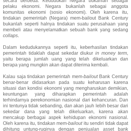
secara berbeda. Kedudukan Negara bukanlah sebagai
pelaku ekonomi. Negara bukanlah sebagai anggota
komunitas ekonomi (sosio ekonomi). Oleh karena itu,
tindakan pemerintah (Negara) mem-bailout Bank Century
bukanlah seperti halnya tindakan suatu perusahaan yang
membeli atau menyelamatkan sebuah bank yang sedang
collaps
.
Dalam kedudukannya seperti itu, keberhasilan tindakan
pemerintah tidaklah dapat sekedar diukur
in money term
,
yaitu berapa jumlah uang yang telah dikeluarkan dan
berapa yang mungkin akan dapat diterima kembali.
Kalau saja tindakan pemerintah mem-
bailout
Bank Century
benar-benar didasarkan pada suatu keharusan karena
situasi dan kondisi ekonomi yang mengharuskan demikian,
keuntungan yang diharapkan pemerintah adalah
terhindarnya perekonomian nasional dari kehancuran. Dan
ini tentunya tidak sebanding, dan akan jauh lebih besar dari
sekedar dana yang telah dikeluarkan, karena akan
mencakup berbagai aspek kehidupan ekonomi nasional.
Oleh karena itu, tindakan mem-
bailout
itu sendiri tidak dapat
dihitung untung-ruginya dengan penjualan asset bank