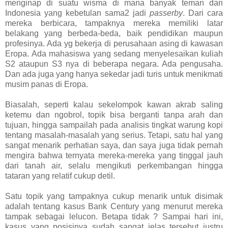
menginap di suatu wisma di mana banyak teman dari
Indonesia yang kebetulan sama2 jadi
passerby
. Dari cara
mereka berbicara, tampaknya mereka memiliki latar
belakang yang berbeda-beda, baik pendidikan maupun
profesinya. Ada yg bekerja di perusahaan asing di kawasan
Eropa. Ada mahasiswa yang sedang menyelesaikan kuliah
S2 ataupun S3 nya di beberapa negara. Ada pengusaha.
Dan ada juga yang hanya sekedar jadi turis untuk menikmati
musim panas di Eropa.
Biasalah, seperti kalau sekelompok kawan akrab saling
ketemu dan ngobrol, topik bisa berganti tanpa arah dan
tujuan, hingga sampailah pada analisis tingkat warung kopi
tentang masalah-masalah yang serius. Tetapi, satu hal yang
sangat menarik perhatian saya, dan saya juga tidak pernah
mengira bahwa ternyata mereka-mereka yang tinggal jauh
dari tanah air, selalu mengikuti perkembangan hingga
tataran yang relatif cukup detil.
Satu topik yang tampaknya cukup menarik untuk disimak
adalah tentang kasus Bank Century yang menurut mereka
tampak sebagai lelucon. Betapa tidak ? Sampai hari ini,
kasus yang posisinya sudah sangat jelas tersebut justru