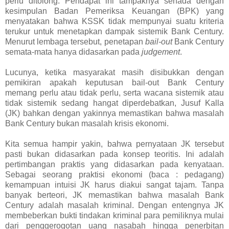
perlu ditolong. Pendapat ini tampaknya senada dengan
kesimpulan Badan Pemeriksa Keuangan (BPK) yang
menyatakan bahwa KSSK tidak mempunyai suatu kriteria
terukur untuk menetapkan dampak sistemik Bank Century.
Menurut lembaga tersebut, penetapan
bail-out
Bank Century
semata-mata hanya didasarkan pada
judgement
.
Lucunya, ketika masyarakat masih disibukkan dengan
pemikiran apakah keputusan bail-out Bank Century
memang perlu atau tidak perlu, serta wacana sistemik atau
tidak sistemik sedang hangat diperdebatkan, Jusuf Kalla
(JK) bahkan dengan yakinnya memastikan bahwa masalah
Bank Century bukan masalah krisis ekonomi.
Kita semua hampir yakin, bahwa pernyataan JK tersebut
pasti bukan didasarkan pada konsep teoritis. Ini adalah
pertimbangan praktis yang didasarkan pada kenyataan.
Sebagai seorang praktisi ekonomi (baca : pedagang)
kemampuan intuisi JK harus diakui sangat tajam. Tanpa
banyak berteori, JK memastikan bahwa masalah Bank
Century adalah masalah kriminal. Dengan entengnya JK
membeberkan bukti tindakan kriminal para pemiliknya mulai
dari penggerogotan uang nasabah hingga penerbitan