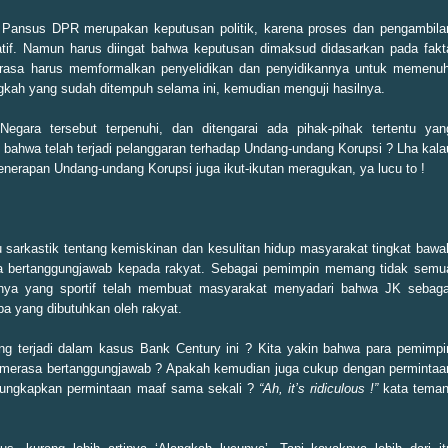
Pansus DPR merupakan keputusan politik, karena proses dan pengambila
atif. Namun harus diingat bahwa keputusan dimaksud didasarkan pada fakt
asa harus memformalkan penyelidikan dan penyidikannya untuk memenuh
ngkah yang sudah ditempuh selama ini, kemudian menguji hasilnya.
egara tersebut terpenuhi, dan ditengarai ada pihak-pihak tertentu yan
 bahwa telah terjadi pelanggaran terhadap Undang-undang Korupsi ? Lha kala
nerapan Undang-undang Korupsi juga ikut-ikutan meragukan, ya lucu to !
 sarkastik tentang kemiskinan dan kesulitan hidup masyarakat tingkat bawa
asa bertanggungjawab kepada rakyat. Sebagai pemimpin memang tidak semu
kapnya yang sportif telah membuat masyarakat menyadari bahwa JK sebaga
a yang dibutuhkan oleh rakyat.
g terjadi dalam kasus Bank Century ini ? Kita yakin bahwa para pemimpi
g merasa bertanggungjawab ? Apakah kemudian juga cukup dengan permintaa
gungkapkan permintaan maaf sama sekali ?
“Ah, it’s ridiculous !”
kata teman