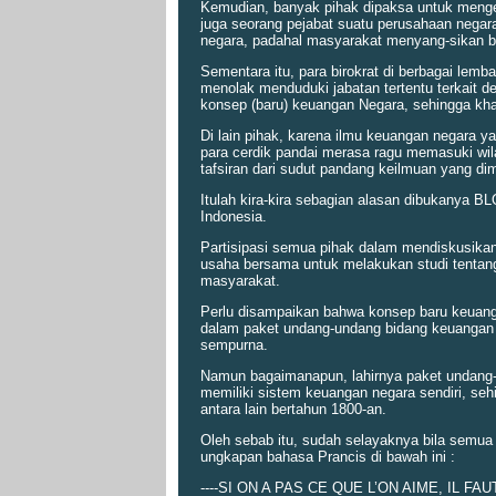
Kemudian, banyak pihak dipaksa untuk menge
juga seorang pejabat suatu perusahaan negar
negara, padahal masyarakat menyang-sikan b
Sementara itu, para birokrat di berbagai le
menolak menduduki jabatan tertentu terkait 
konsep (baru) keuangan Negara, sehingga kha
Di lain pihak, karena ilmu keuangan negara ya
para cerdik pandai merasa ragu memasuki wi
tafsiran dari sudut pandang keilmuan yang dim
Itulah kira-kira sebagian alasan dibukanya
Indonesia.
Partisipasi semua pihak dalam mendiskusikan
usaha bersama untuk melakukan studi tentan
masyarakat.
Perlu disampaikan bahwa konsep baru keuang
dalam paket undang-undang bidang keuangan 
sempurna.
Namun bagaimanapun, lahirnya paket undang-u
memiliki sistem keuangan negara sendiri, seh
antara lain bertahun 1800-an.
Oleh sebab itu, sudah selayaknya bila semua
ungkapan bahasa Prancis di bawah ini :
----SI ON A PAS CE QUE L’ON AIME, IL FAU