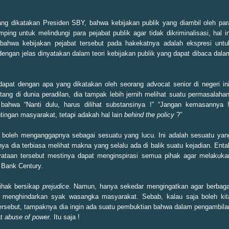
ng dikatakan Presiden SBY, bahwa kebijakan publik yang diambil oleh par
ping untuk melindungi para pejabat publik agar tidak dikriminalisasi, hal in
bahwa kebijakan pejabat tersebut pada hakekatnya adalah ekspresi untu
engan jelas dinyatakan dalam teori kebijakan publik yang dapat dibaca dala
pat dengan apa yang dikatakan oleh seorang advocat senior di negeri ini
ang di dunia peradilan, dia tampak lebih jernih melihat suatu permasalahan
hwa “Nanti dulu, harus dilihat substansinya !” “Jangan kemasannya !
ingan masyarakat, tetapi adakah hal lain
behind the policy
?”
ak boleh menganggapnya sebagai sesuatu yang lucu. Ini adalah sesuatu yan
nya dia terbiasa melihat makna yang selalu ada di balik suatu kejadian. Enta
rnyataan tersebut mestinya dapat menginspirasi semua pihak agar melakuka
 Bank Century.
ihak bersikap
prejudice
. Namun, hanya sekedar mengingatkan agar berbaga
uk menghindarkan syak wasangka masyarakat. Sebab, kalau saja boleh kit
 tersebut, tampaknya dia ingin ada suatu pembuktian bahwa dalam pengambila
at
abuse of power.
Itu saja !