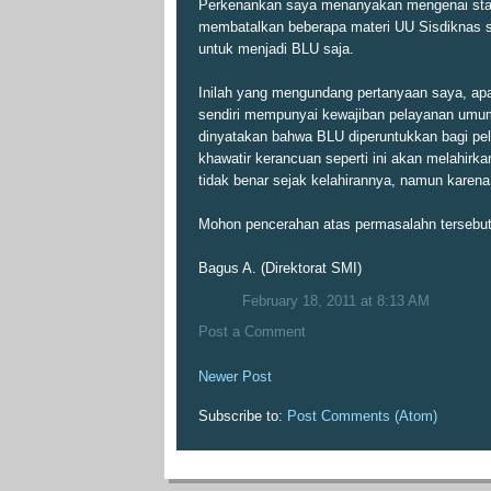
Perkenankan saya menanyakan mengenai stat
membatalkan beberapa materi UU Sisdiknas se
untuk menjadi BLU saja.
Inilah yang mengundang pertanyaan saya, apa
sendiri mempunyai kewajiban pelayanan umu
dinyatakan bahwa BLU diperuntukkan bagi p
khawatir kerancuan seperti ini akan melahirk
tidak benar sejak kelahirannya, namun karena
Mohon pencerahan atas permasalahn tersebut
Bagus A. (Direktorat SMI)
February 18, 2011 at 8:13 AM
Post a Comment
Newer Post
Subscribe to:
Post Comments (Atom)