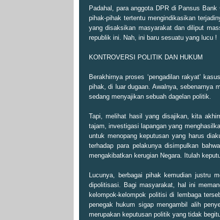
Padahal, para anggota DPR di Pansus Bank 
pihak-pihak tertentu mengindikasikan terjadi
yang disaksikan masyarakat dan diliput mass 
republik ini. Nah, ini baru sesuatu yang lucu !
KONTROVERSI POLITIK DAN HUKUM
Berakhirnya proses ‘pengadilan rakyat’ kas
pihak, di luar dugaan. Awalnya, sebenarny
sedang menyajikan sebuah dagelan politik.
Tapi, melihat hasil yang disajikan, kita akh
tajam, investigasi lapangan yang menghasilka
untuk menopang keputusan yang harus diakui 
terhadap para pelakunya disimpulkan bahw
mengakibatkan kerugian Negara. Itulah kepu
Lucunya, berbagai pihak kemudian justru
dipolitisasi. Bagi masyarakat, hal ini mem
kelompok-kelompok politisi di lembaga ters
penegak hukum sigap mengambil alih peny
merupakan keputusan politik yang tidak begit