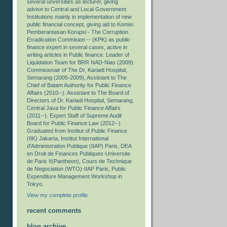
several unversities as lecturer, giving
advise to Central and Local Government
Institutions mainly in implementation of new
public financial concept, giving aid to Komisi
Pemberantasan Korupsi - The Corruption
Erradication Commision -- (KPK) as public
finance expert in several cases, active in
writing articles in Public finance. Leader of
Liquidation Team for BRR NAD-Nias (2009).
Commisionair of The Dr, Kariadi Hospital,
Semarang (2005-2009), Assistant to The
Chief of Batam Authority for Public Finance
Affairs (2010--). Assistant to The Board of
Directors of Dr. Kariadi Hospital, Semarang,
Central Java for Public Finance Affairs
(2011--). Expert Staff of Supreme Audit
Board for Public Finance Law (2012--).
Graduated from Institut of Public Finance
(IIK) Jakarta, Institut International
d'Administration Publique (IIAP) Paris, DEA
en Droit de Finances Publiques-Universite
de Paris II(Pantheon), Cours de Technique
de Negociation (WTO)-IIAP Paris, Public
Expenditure Management Workshop in
Tokyo.
View my complete profile
recent comments
blog archive