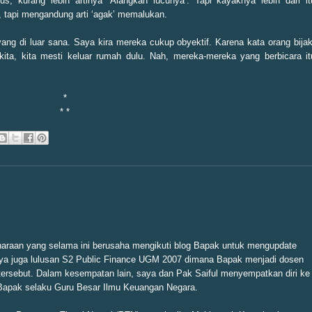
us, kurang lebih artinya ‘Alangkah lucunya’. Tapi kayaknya lebih dari it
cu, tapi mengandung arti ‘agak’ memalukan.
ang di luar sana. Saya kira mereka cukup obyektif. Karena kata orang bijak
kita, kita mesti keluar rumah dulu. Nah, mereka-mereka yang berbicara it
*
* *
haraan yang selama ini berusaha mengikuti blog Bapak untuk mengupdate
a juga lulusan S2 Public Finance UGM 2007 dimana Bapak menjadi dosen
 tersebut. Dalam kesempatan lain, saya dan Pak Saiful menyempatkan diri ke
Bapak selaku Guru Besar Ilmu Keuangan Negara.