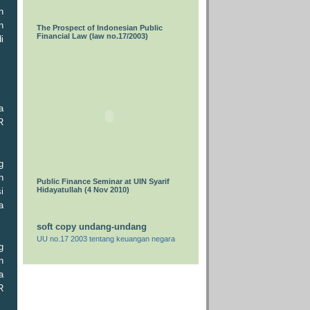
n
n
The Prospect of Indonesian Public
Financial Law (law no.17/2003)
i
a
R
g
h
Public Finance Seminar at UIN Syarif
Hidayatullah (4 Nov 2010)
i
a
soft copy undang-undang
UU no.17 2003 tentang keuangan negara
g
n
a
R