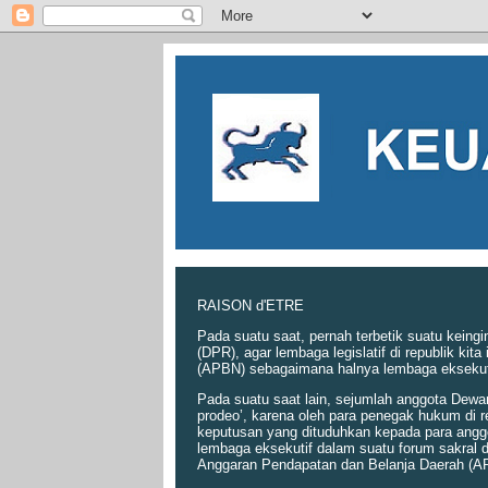
RAISON d'ETRE
Pada suatu saat, pernah terbetik suatu keing
(DPR), agar lembaga legislatif di republik k
(APBN) sebagaimana halnya lembaga eksekut
Pada suatu saat lain, sejumlah anggota Dewa
prodeo’, karena oleh para penegak hukum di r
keputusan yang dituduhkan kepada para angg
lembaga eksekutif dalam suatu forum sakral
Anggaran Pendapatan dan Belanja Daerah (A