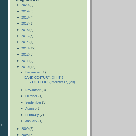
►
2020
(5)
►
2019
(3)
►
2018
(4)
►
2017
(1)
►
2016
(4)
►
2015
(4)
►
2014
(1)
►
2013
(12)
►
2012
(3)
►
2011
(2)
▼
2010
(12)
▼
December
(1)
BANK CENTURY: OH IT’S
RIDICULOUS(Intermezzo)(lanju...
►
November
(3)
►
October
(1)
►
September
(3)
►
August
(1)
►
February
(2)
►
January
(1)
.)
►
2009
(3)
►
2008
(3)