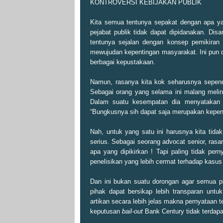
KONTROVERSI KEBIJAKAN PUBLIK
Kita semua tentunya sepakat dengan apa ya
pejabat publik tidak dapat dipidanakan. Disam
tentunya sejalan dengan konsep pemikiran 
mewujudan kepentingan masyarakat. Ini pun d
berbagai kepustakaan.
Namun, rasanya kita kok seharusnya sependa
Sebagai orang yang selama ini malang melint
Dalam suatu kesempatan dia menyatakan ba
“Bungkusnya sih dapat saja merupakan kepent
Nah, untuk yang satu ini harusnya kita tid
serius. Sebagai seorang advocat senior, rasa
apa yang dipikirkan ! Tapi paling tidak pe
penelisikan yang lebih cermat terhadap kasus
Dan ini bukan suatu dorongan agar semua p
pihak dapat bersikap lebih transparan unt
artikan secara lebih jelas makna pernyataan
keputusan
bail-out
Bank Century tidak terdap