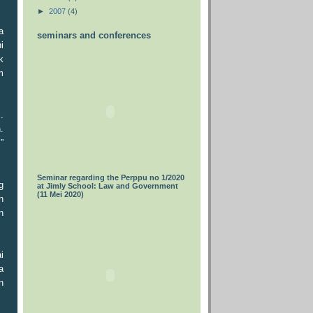
►
2007
(4)
a
seminars and conferences
i
k
m
.
.
”
Seminar regarding the Perppu no 1/2020
g
at Jimly School: Law and Government
(11 Mei 2020)
h
n
i
a
n