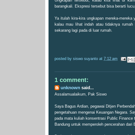
Ungkapan tersebut, kalau kita lihat di kam
barangkali. Ekspresi tersebut bisa berarti lu
Ya itulah kira-kira ungkapan mereka-mereka y
kalau mau lihat indah atau tidaknya rumah 
sekarang lagi pada di luar rumah.
posted by
siswo suyanto
at
7:12 am
1 comment:
unknown
said...
Assalamualaikum, Pak Siswo
Saya Bagus Ardian, pegawai Ditjen Perbenda
pengetahuan mengenai Keuangan Negara. Say
pada mata kuliah konsentrasi Public Finance
Bandung untuk memperoleh pencerahan dari 