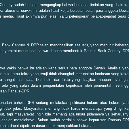
Century sudah berhasil mengungkap bahwa berbagai tindakan yang dilakuka
nya
abuse of power
. Ini adalah hasil kerja berbulan-bulan para anggota Dewa
media. Hasil akhirnya pun jelas. Yaitu pelengseran pejabat-pejabat teras d
us Bank Century di DPR telah menghasilkan sesuatu, yang menurut beberap
a masyarakat mencurigai bahwa dengan membentuk Pansus Bank Century, DP
irnya yakin bahwa itu adalah kerja serius para anggota Dewan. Analisis yan
n bukti atau fakta yang teruji tidak disangkal merupakan landasan yang koko
sangat luar biasa. Dari bukti dan fakta yang disajikan maupun investigas
a ada yang salah dalam pengambilan keputusan oleh pemerintah, sehingg
tusan Pansus-DPR.
 menuduh bahwa DPR sedang melakukan politisasi hukum atau hukum yan
ang tidak jelas. Masyarakat memang tidak harus meraba apa yang diinginka
ebut, tapi masyarakat ingin bila memang ada unsur pidananya ya seharusny
elesaian masalahnya. Bukan malah berdalih bahwa keputusan Pansus DP
u saja dapat dijadikan dasar untuk menjatuhkan hukuman.