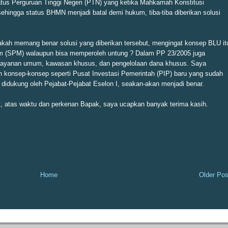
us Perguruan Tinggi Negeri (PTN) yang ketika Mahkamah Konstitusi
hingga status BHMN menjadi batal demi hukum, tiba-tiba diberikan solusi
kah memang benar solusi yang diberikan tersebut, mengingat konsep BLU it
m (SPM) walaupun bisa memperoleh untung ? Dalam PP 23/2005 juga
elayanan umum, kawasan khusus, dan pengelolaan dana khusus. Saya
an konsep-konsep seperti Pusat Investasi Pemerintah (PIP) baru yang sudah
 didukung oleh Pejabat-Pejabat Eselon I, seakan-akan menjadi benar.
, atas waktu dan perkenan Bapak, saya ucapkan banyak terima kasih.
Home
Older Pos