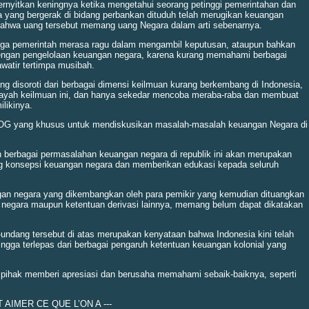
rnyitkan keningnya ketika mengetahui seorang petinggi pemerintahan dan
a yang bergerak di bidang perbankan dituduh telah merugikan keuangan
ahwa uang tersebut memang uang Negara dalam arti sebenarnya.
mbaga pemerintah merasa ragu dalam mengambil keputusan, ataupun bahkan
dengan pengelolaan keuangan negara, karena kurang memahami berbagai
watir tertimpa musibah.
ng disoroti dari berbagai dimensi keilmuan kurang berkembang di Indonesia,
layah keilmuan ini, dan hanya sekedar mencoba meraba-raba dan membuat
ilikinya.
 BLOG yang khusus untuk mendiskusikan masalah-masalah keuangan Negara di
 berbagai permasalahan keuangan negara di republik ini akan merupakan
g konsepsi keuangan negara dan memberikan edukasi kepada seluruh
an negara yang dikembangkan oleh para pemikir yang kemudian dituangkan
negara maupun ketentuan derivasi lainnya, memang belum dapat dikatakan
ndang tersebut di atas merupakan kenyataan bahwa Indonesia kini telah
ingga terlepas dari berbagai pengaruh ketentuan keuangan kolonial yang
 pihak memberi apresiasi dan berusaha memahami sebaik-baiknya, seperti
T AIMER CE QUE L’ON A ---