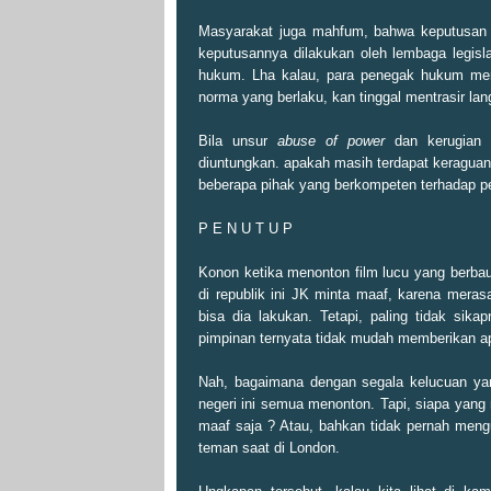
Masyarakat juga mahfum, bahwa keputusan 
keputusannya dilakukan oleh lembaga legisl
hukum. Lha kalau, para penegak hukum mer
norma yang berlaku, kan tinggal mentrasir la
Bila unsur
abuse of power
dan kerugian N
diuntungkan. apakah masih terdapat keraguan
beberapa pihak yang berkompeten terhadap pe
P E N U T U P
Konon ketika menonton film lucu yang berbau
di republik ini JK minta maaf, karena mer
bisa dia lakukan. Tetapi, paling tidak si
pimpinan ternyata tidak mudah memberikan ap
Nah, bagaimana dengan segala kelucuan yan
negeri ini semua menonton. Tapi, siapa yan
maaf saja ? Atau, bahkan tidak pernah men
teman saat di London.